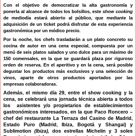
Con el objetivo de democratizar la alta gastronomía y
ponerla al alcance de todos los bolsillos, este
show cooking
de mediodía estará abierto al público, que mediante la
adquisición de un ticket podrá disfrutar de esta experiencia
gastronómica por un módico precio.
Por la noche, los chefs trasladarán a un plato concreto su
cocina de autor en una
cena especial
,
compuesta por un
menú de seis platos salados y uno dulce
para un máximo de
150 comensales
,
en la que se guardará plaza por riguroso
orden de reserva
.
En el aperitivo y en la cena, será posible
degustar
los productos más exclusivos y una selección de
vinos, aparte de otros productos aportados por las
empresas colaboradoras.
Además, el mismo día 29, entre el show cooking y la
cena, se celebrará una
jornada técnica
abierta a todos
los asistentes y/o propietarios de establecimientos
gastronómicos interesados, en la que Paco Roncero –
chef del restaurante La Terraza del Casino de Madrid,
Estado Puro (Madrid, Ibiza, Bogotá y Shangai) y
Sublimotion
(Ibiza),
dos estrellas Michelin y 3 soles