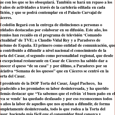
ue con los que se les obsequiará. También se hará un repaso a los
0 años de actividades a través de la cartelería editada
en cada
dición, y que se podrá contemplar en el Palacio Carvajal de
áceres.
l colofón llegará con la
entrega de distinciones a personas o
ntidades destacadas por colaborar en su difusión. Este año, los
remios han recaído en el programa de televisión ‘
Comando
ctualidad
’ de
TVE
; a
Claudio Vidal Rey
y a
Paradores de
urismo de España
. El primero como entidad de comunicación, qu
a contribuido a difundir a nivel nacional el conocimiento de la
orta del Casar, el segundo como personalidad
regional, que desde
u excepcional restaurante en Casar de Cáceres ha sabido dar a
onocer el queso “de su casa”
y
por último, a Paradores
por
su
niciativa “Semana de los quesos” que en Cáceres se centró en
la
orta del Casar
.
l preside
nte de la DOP Torta del Casar, Á
ngel Pacheco, ha
gradecido a los premiados su labor desinteresada, y ha querido
demás destacar
que
“
Ya sabemos que el refrán ´
el buen paño
en
el
rca se vende
` ha quedado
desfasado
y por eso reconocemos todos
os años la labor de aquellos que nos ayudan a difundir, de forma
ompletamente desinteresada, todo lo que
rodea a
la Torta del
asar
, haciendo más fácil que el consumidor final conozca y