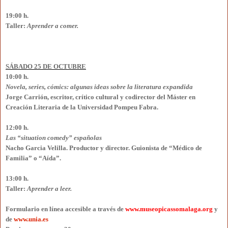
19:00 h.
Taller:
Aprender a comer.
SÁBADO 25 DE OCTUBRE
10:00 h.
Novela, series, cómics: algunas ideas sobre la literatura expandida
Jorge Carrión, escritor, crítico cultural y codirector del Máster en
Creación Literaria de la Universidad Pompeu Fabra.
12:00 h.
Las “situation comedy” españolas
Nacho Garcia Velilla. Productor y director. Guionista de “Médico de
Familia” o “Aída”.
13:00 h.
Taller:
Aprender a leer.
Formulario en línea accesible a través de
www.museopicassomalaga.org
y
de
www.unia.es