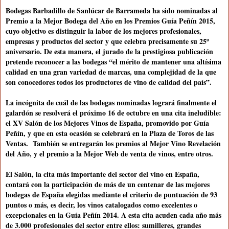
Bodegas Barbadillo
de Sanlúcar de Barrameda ha sido nominadas al
Premio a
la Mejor
Bodega
del Año
en los Premios Guía Peñín 2015,
cuyo objetivo es distinguir la labor de los mejores profesionales,
empresas y productos del sector y que celebra precisamente su 25º
aniversario. De esta manera, el jurado de la prestigiosa publicación
pretende reconocer a las bodegas “el
mérito de mantener una altísima
calidad
en una gran variedad de marcas, una complejidad de la que
son conocedores todos los productores de vino de calidad del país”.
La incógnita de cuál de las bodegas nominadas logrará finalmente el
galardón se resolverá el próximo
16 de octubre
en una cita ineludible:
el
XV Salón de los Mejores Vinos de España
, promovido por Guía
Peñín, y que en esta ocasión se celebrará en la Plaza de Toros de las
Ventas. También se entregarán los premios al Mejor Vino Revelación
del Año, y el premio a la Mejor Web de venta de vinos, entre otros.
El Salón,
la cita más importante del sector del vino en España
,
contará con la participación de más de un centenar de las mejores
bodegas de España elegidas mediante el criterio de puntuación de 93
puntos o más, es decir, los vinos catalogados como excelentes o
excepcionales en la Guía Peñín 2014. A esta cita acuden cada año más
de 3.000 profesionales del sector entre ellos: sumilleres, grandes