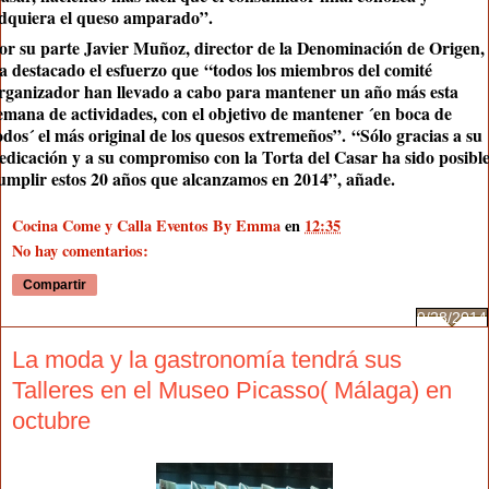
dquiera el queso amparado”
.
or su parte Javier Muñoz, director de la Denominación de Origen,
a destacado el esfuerzo que
“
todos los miembros del comité
rganizador han llevado a cabo para mantener un año más esta
emana de actividades
, con el objetivo de mantener ´en boca de
odos´ el más original de los quesos extremeños”
.
“Sólo gracias a su
edicación y a su compromiso con la Torta del Casar ha sido posibl
umplir estos 20 años que alcanzamos en 2014”
, añade
.
Cocina Come y Calla Eventos By Emma
en
12:35
No hay comentarios:
Compartir
9/28/2014
La moda y la gastronomía tendrá sus
Talleres en el Museo Picasso( Málaga) en
octubre