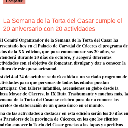
Compartir
La Semana de la Torta del Casar cumple el
20 aniversario con 20 actividades
El Comité Organizador de la Semana de la Torta del Casar ha
resentado hoy en el Palacio de Carvajal de Cáceres el programa de
ctos de la XX
edición, que
para conmemorar sus 20 años, se
xtenderá
durante 20 días
de
octubre
,
y
acogerá diferentes
ctividades con el objetivo de fomentar, divulgar y dar a conocer la
ultura de este queso artesanal.
sí del 4 al 24 de octubre
se da
rá
cabida a un variado programa de
ctividades para que personas de todas las edades puedan
articipar. Con talleres infantiles
,
ascensiones en globo desde la
laza Mayor de Cáceres
,
la
IX
Ruta Trashumante y muchas más,
la
emana de la Torta del Casar se celebra para dar a conocer los
ecretos de elaboración de un queso único en el mundo.
na de las actividades a destacar
en esta edición serán los 20 días e
os Paradores de la provincia de Cáceres, en los que los clientes
odrán conocer la Torta del Casar gracias a las tapas y aperitivos