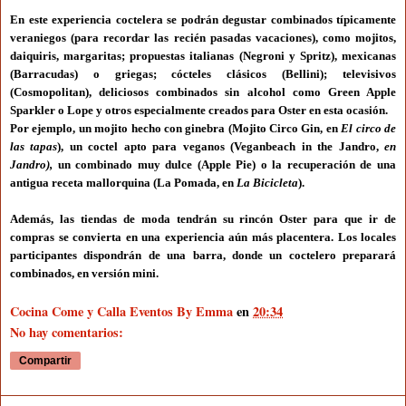
En este experiencia coctelera se podrán degustar combinados típicamente
veraniegos (para recordar las recién pasadas vacaciones), como mojitos,
daiquiris, margaritas; propuestas italianas (Negroni y Spritz), mexicanas
(Barracudas) o griegas; cócteles clásicos (Bellini); televisivos
(Cosmopolitan), deliciosos combinados sin alcohol como Green Apple
Sparkler o Lope y otros especialmente creados para
Oster
en esta ocasión.
Por ejemplo, un mojito hecho con ginebra (Mojito Circo Gin, en
El circo de
las tapas
), un coctel apto para veganos (Veganbeach in the Jandro,
en
Jandro),
un combinado muy dulce (Apple Pie) o la recuperación de una
antigua receta mallorquina (La Pomada, en
La Bicicleta
).
Además, las tiendas de moda tendrán su rincón
Oster
para que ir de
compras se convierta en una experiencia aún más placentera. Los locales
participantes dispondrán de una barra, donde un coctelero preparará
combinados, en versión mini.
Cocina Come y Calla Eventos By Emma
en
20:34
No hay comentarios:
Compartir