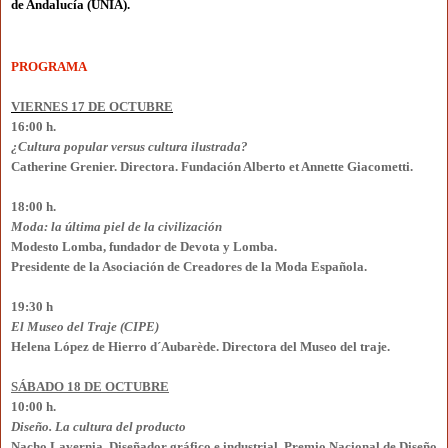
de Andalucía (UNIA).
PROGRAMA
VIERNES 17 DE OCTUBRE
16:00 h.
¿Cultura popular versus cultura ilustrada?
Catherine Grenier. Directora. Fundación Alberto et Annette Giacometti.
18:00 h.
Moda: la última piel de la civilización
Modesto Lomba, fundador de Devota y Lomba.
Presidente de la Asociación de Creadores de la Moda Española.
19:30 h
El Museo del Traje (CIPE)
Helena López de Hierro d´Aubarède. Directora del Museo del traje.
SÁBADO 18 DE OCTUBRE
10:00 h.
Diseño. La cultura del producto
Nacho Lavernia. Diseñador gráfico e industrial. Premio Nacional de Diseño