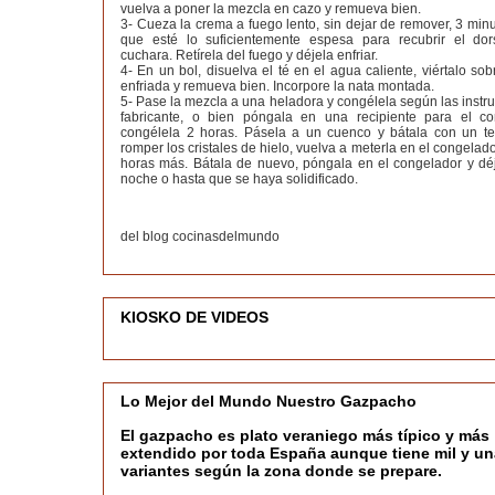
vuelva a poner la mezcla en cazo y remueva bien.
3- Cueza la crema a fuego lento, sin dejar de remover, 3 min
que esté lo suficientemente espesa para recubrir el do
cuchara. Retírela del fuego y déjela enfriar.
4- En un bol, disuelva el té en el agua caliente, viértalo so
enfriada y remueva bien. Incorpore la nata montada.
5- Pase la mezcla a una heladora y congélela según las instr
fabricante, o bien póngala en una recipiente para el c
congélela 2 horas. Pásela a un cuenco y bátala con un t
romper los cristales de hielo, vuelva a meterla en el congelado
horas más. Bátala de nuevo, póngala en el congelador y déj
noche o hasta que se haya solidificado.
del blog cocinasdelmundo
KIOSKO DE VIDEOS
Lo Mejor del Mundo Nuestro Gazpacho
El gazpacho es plato veraniego más típico y más
extendido por toda España aunque tiene mil y un
variantes según la zona donde se prepare.