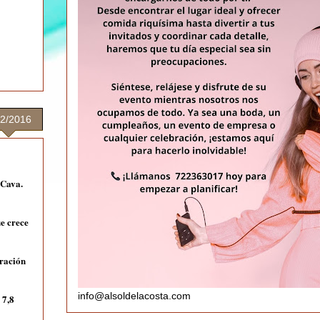
02/2016
 Cava.
e crece
eración
info@alsoldelacosta.com
 7,8