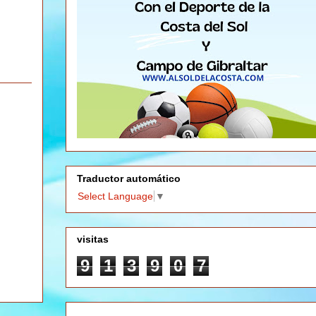
Traductor automático
Select Language
▼
visitas
9
1
3
9
0
7