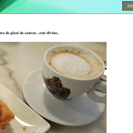
3/
 de glasé de azúcar. ..este divino..