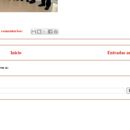
 comentarios:
Inicio
Entradas a
rse a:
Entradas (Atom)