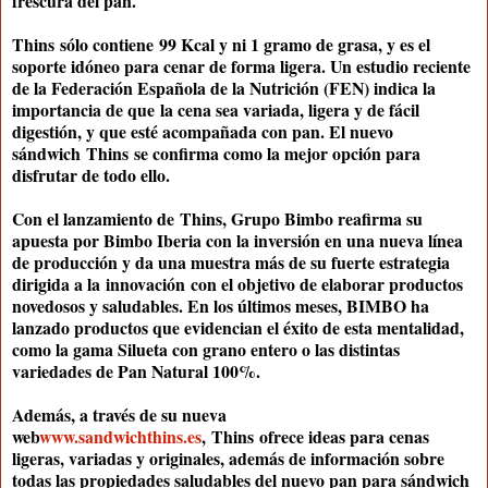
frescura del pan.
Thins
sólo contiene
99 Kcal y ni 1 gramo de grasa
, y es el
soporte idóneo para cenar de forma ligera. Un estudio reciente
de la Federación Española de la Nutrición (FEN) indica la
importancia de que
la cena sea variada, ligera y de fácil
digestión, y que esté acompañada con pan
. El nuevo
sándwich
Thins
se confirma como la mejor opción para
disfrutar de todo ello.
Con el lanzamiento de
Thins
, Grupo Bimbo reafirma su
apuesta por Bimbo Iberia con la inversión en una nueva línea
de producción y da una muestra más de su fuerte estrategia
dirigida a la
innovación
con el objetivo de elaborar productos
novedosos y saludables. En los últimos meses, BIMBO ha
lanzado productos que evidencian el éxito de esta mentalidad,
como la gama Silueta con grano entero o las distintas
variedades de Pan Natural 100%.
Además, a través de su nueva
web
www.sandwichthins.es
,
Thins
ofrece ideas para cenas
ligeras, variadas y originales, además de información sobre
todas las propiedades saludables del nuevo pan para sándwich