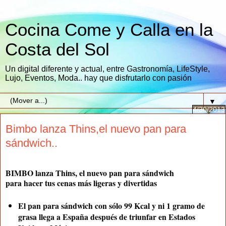
Cocina Come y Calla en la
Costa del Sol
Un digital diferente y actual, entre Gastronomía, LifeStyle,
Lujo, Eventos, Moda.. hay que disfrutarlo con pasión
▼
4/30/2013
Bimbo lanza Thins,el nuevo pan para
sándwich..
BIMBO lanza Thins, el nuevo pan para sándwich
para hacer tus cenas más ligeras y divertidas
El pan para sándwich con sólo 99 Kcal y ni 1 gramo de
grasa llega a España después de triunfar en Estados