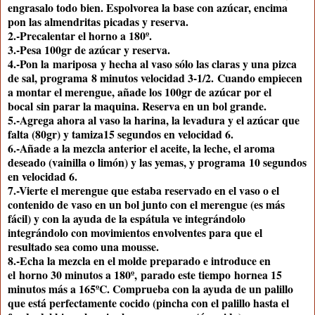
engrasalo todo bien. Espolvorea la base con azúcar, encima
pon las almendritas picadas y reserva.
2.-
Precalentar el horno a 180º
.
3.-Pesa 100gr de azúcar y reserva.
4.-Pon la
mariposa
y hecha al vaso sólo las claras y una pizca
de sal, programa
8 minutos velocidad 3-1/2.
Cuando empiecen
a montar el merengue, añade los 100gr de azúcar por el
bocal
sin parar la maquina
. Reserva en un bol grande.
5.-Agrega ahora al vaso la harina, la levadura y el azúcar que
falta (80gr) y tamiza
15 segundos en velocidad 6.
6.-Añade a la mezcla anterior el aceite, la leche, el aroma
deseado (vainilla o limón) y las yemas, y programa
10 segundos
en velocidad 6.
7.-Vierte el merengue que estaba reservado en el vaso o el
contenido de vaso en un bol junto con el merengue (es más
fácil) y con la ayuda de la espátula ve integrándolo
integrándolo con movimientos envolventes para que el
resultado sea como una mousse.
8.-Echa la mezcla en el molde preparado e introduce en
el
horno 30 minutos a 180º,
parado este tiempo
hornea 15
minutos más a 165ºC
. Comprueba con la ayuda de un palillo
que está perfectamente cocido (pincha con el palillo hasta el