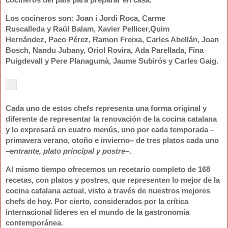
Los cocineros son:
Joan i Jordi Roca
,
Carme
Ruscalleda
y
Raül Balam
,
Xavier Pellicer
,
Quim
Hernández
,
Paco Pérez
,
Ramon Freixa
,
Carles Abellán
,
Joan
Bosch
,
Nandu Jubany
,
Oriol Rovira
,
Ada Parellada
,
Fina
Puigdevall
y
Pere Planagumà
,
Jaume Subirós
y
Carles Gaig
.
Cada uno de estos chefs representa una forma original y
diferente de representar la renovación de la cocina catalana
y lo expresará en cuatro menús, uno por cada temporada –
primavera verano, otoño e invierno– de tres platos cada uno
–
entrante, plato principal y postre
–.
Al mismo tiempo ofrecemos un recetario completo de 168
recetas, con platos y postres, que representen lo mejor de la
cocina catalana actual, visto a través de nuestros mejores
chefs de hoy. Por cierto, considerados por la crítica
internacional líderes en el mundo de la gastronomía
contemporánea.