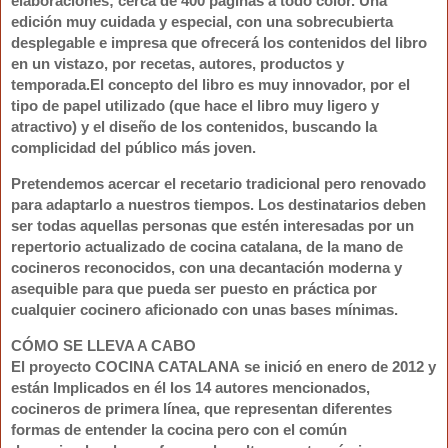
elaboraciones
; cerca de 400 páginas a todo color.
Una
edición muy cuidada
y especial, con una sobrecubierta
desplegable e impresa que ofrecerá los contenidos del libro
en un vistazo, por recetas, autores, productos y
temporada.
El concepto del libro es muy innovador
, por el
tipo de papel utilizado (que hace el libro muy ligero y
atractivo) y el diseño de los contenidos, buscando la
complicidad del público más joven.
Pretendemos
acercar el recetario tradicional pero renovado
para adaptarlo a nuestros tiempos
. Los destinatarios deben
ser todas aquellas personas que estén interesadas por un
repertorio actualizado de cocina catalana, de la mano de
cocineros reconocidos, con una decantación moderna y
asequible para que pueda ser puesto en práctica por
cualquier cocinero aficionado con unas bases mínimas.
CÓMO SE LLEVA A CABO
El proyecto
COCINA CATALANA
se inició en enero de 2012 y
están Implicados en él los 14 autores mencionados,
cocineros de primera línea, que representan diferentes
formas de entender la cocina pero con el común