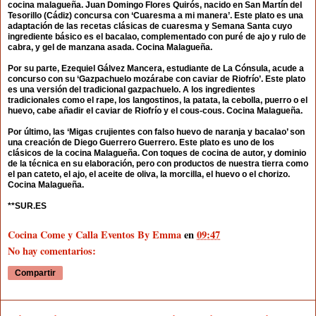
cocina malagueña. Juan Domingo Flores Quirós, nacido en San Martín del
Tesorillo (Cádiz) concursa con ‘Cuaresma a mi manera’. Este plato es una
adaptación de las recetas clásicas de cuaresma y Semana Santa cuyo
ingrediente básico es el bacalao, complementado con puré de ajo y rulo de
cabra, y gel de manzana asada. Cocina Malagueña.
Por su parte, Ezequiel Gálvez Mancera, estudiante de La Cónsula, acude a
concurso con su ‘Gazpachuelo mozárabe con caviar de Riofrío’. Este plato
es una versión del tradicional gazpachuelo. A los ingredientes
tradicionales como el rape, los langostinos, la patata, la cebolla, puerro o el
huevo, cabe añadir el caviar de Riofrío y el cous-cous. Cocina Malagueña.
Por último, las ‘Migas crujientes con falso huevo de naranja y bacalao’ son
una creación de Diego Guerrero Guerrero. Este plato es uno de los
clásicos de la cocina Malagueña. Con toques de cocina de autor, y dominio
de la técnica en su elaboración, pero con productos de nuestra tierra como
el pan cateto, el ajo, el aceite de oliva, la morcilla, el huevo o el chorizo.
Cocina Malagueña.
**SUR.ES
Cocina Come y Calla Eventos By Emma
en
09:47
No hay comentarios:
Compartir