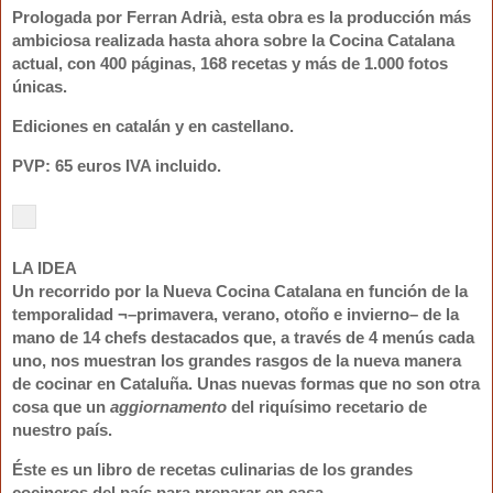
Prologada por
Ferran Adrià
, esta obra es la producción más
ambiciosa realizada hasta ahora sobre la Cocina Catalana
actual, con
400 páginas, 168 recetas y más de 1.000 fotos
únicas
.
Ediciones en
catalán y en castellano
.
PVP: 65 euros IVA incluido
.
LA IDEA
Un recorrido por la
Nueva Cocina Catalana
en función de la
temporalidad ¬–primavera, verano, otoño e invierno– de la
mano de
14 chefs destacados
que, a través de
4 menús cada
uno
, nos muestran los grandes rasgos de la nueva manera
de cocinar en Cataluña. Unas nuevas formas que no son otra
cosa que un
aggiornamento
del riquísimo recetario de
nuestro país.
Éste es un libro de recetas culinarias de los grandes
cocineros del país para preparar en casa.