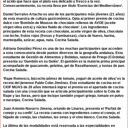
el ácido que hace que el plato sea delicado y fresco a la vez.
Consecuentemente, su receta lleva por título ‘Esencias del Mediterráneo’.
Daniel Serralvo Artacho es uno de los participantes más jóvenes (21 años)
de esta muestra de cultura gastronómica. Opta al primer premio de cocina
dulce con ‘Bombón de Mousse de chocolate rellenos de AVOE (aceite
virgen oliva extra) y núcleo fluido de chocolate’. Los ingredientes
principales de esta receta con chocolate, aceite virgen de oliva, chocolate
con leche, frutos rojos (fresas y frambuesas), clara de huevo, harina,
mantequilla, azúcar, agua, nata. Cocina Salada.
Adriana González Pérez es una de las muchas participantes que acceden
a esta convocatoria desde puntos diversos de la geografía andaluza. Esta
estudiante de Gestión de Alimentos y Bebidas, natural de Priego (Córdoba)
presenta su ‘Gambón en su Gelée’. El gambón es la materia prima principal
acompañado de guacamole, gelatina, gel de Rasalhanoust, y tostas de pan.
Cocina Salada.
‘Rape Romesco, bizcocho pómez de tomate, yogurt de aceite de oliva’ es la
receta del jienense Pablo Cobo Jiménez. Este estudiante de cocina en el
CIOF MIJAS de 26 años intentará lograr el premio en el apartado de cocina
salada con una creación que se articula principalmente sobre la Cola de
Rape y las ñoras, pero que incluye también yogurt griego, tomate en polvo
o naranjas. Cocina Salada.
Juan Antonio Navarro Jimena, oriundo de Linares, presenta el ‘Parfait de
conejo y su confit’. La receta cuenta con ingredientes como el conejo, el
hígado de conejo, las chalotas, las setas y el vino blanco. Cocina Salada.
La última de las modalidades está reservada a las especialidades en