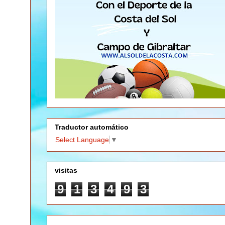
Traductor automático
Select Language
▼
visitas
9
1
3
4
9
3