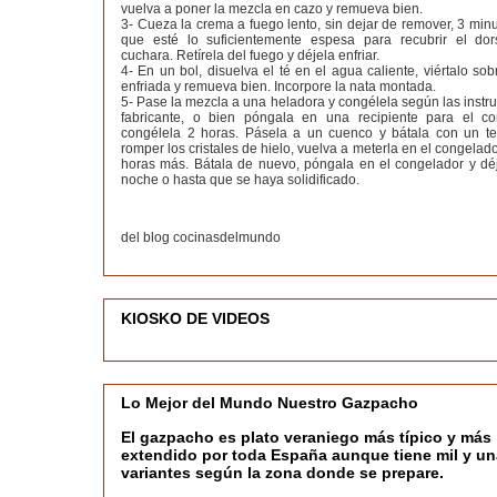
vuelva a poner la mezcla en cazo y remueva bien.
3- Cueza la crema a fuego lento, sin dejar de remover, 3 min
que esté lo suficientemente espesa para recubrir el do
cuchara. Retírela del fuego y déjela enfriar.
4- En un bol, disuelva el té en el agua caliente, viértalo so
enfriada y remueva bien. Incorpore la nata montada.
5- Pase la mezcla a una heladora y congélela según las instr
fabricante, o bien póngala en una recipiente para el c
congélela 2 horas. Pásela a un cuenco y bátala con un t
romper los cristales de hielo, vuelva a meterla en el congelado
horas más. Bátala de nuevo, póngala en el congelador y déj
noche o hasta que se haya solidificado.
del blog cocinasdelmundo
KIOSKO DE VIDEOS
Lo Mejor del Mundo Nuestro Gazpacho
El gazpacho es plato veraniego más típico y más
extendido por toda España aunque tiene mil y un
variantes según la zona donde se prepare.