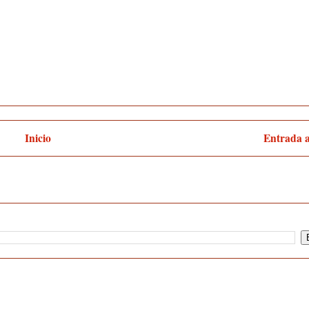
Inicio
Entrada 
:
Enviar comentarios (Atom)