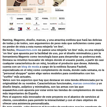
Naming, Magento, diseño, marcas, y una atractiva estilista que hará las delicias
de todas y de todos, son argumentos de peso más que suficientes como para
no perder de vista a esta nueva relojería 'on line'.
De hecho,
Waaaatches.com
no parece una relojería 'on line' más, es una relojería
'on line' que apuesta por la facilidad de uso, por el diseño minimalista y por la
herramienta Magento como tecnología base para desarrollar su poderosa web.
Destaca su intuitivo buscador de relojes donde el usuario puede, a partir de casi
cualquier característica de un reloj, localizar el producto que desea. Además,
cuenta con un
blog de moda
a cargo de la estilista Susana Faubell,
especializada en el reloj como complemento de moda, donde cada semana, es la
"personal shopper" quien elige varios modelos para combinarlos con los
"outfits" más actuales.
Varios son los aspectos que hay que destacar en esta tienda diferenciada por la
originalidad de su nombre. Características funcionales,
marcas conocidas
y un
diseño limpio, aséptico y minimalista, son las armas con las que
waaaatches.com apuesta por estar entre las tiendas de complementos de moda
más importantes de España.
Pero el aspecto más innovador de este proyecto es el abanico de servicios al
cliente, concebidos para permitir la interactividad y con el claro objetivo de
ofrecer una asistencia personalizada.
En este sentido, cabe destacar el buscador de productos que los creadores de