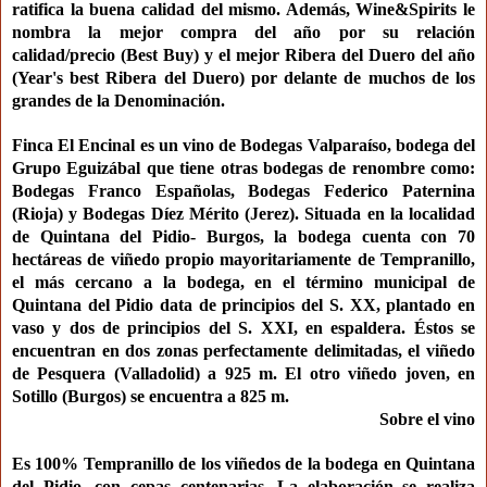
ratifica la buena calidad del mismo. Además, Wine&Spirits le
nombra la mejor compra del año por su relación
calidad/precio (Best Buy) y el mejor Ribera del Duero del año
(Year's best Ribera del Duero) por delante de muchos de los
grandes de la Denominación.
Finca El Encinal
es un vino de Bodegas Valparaíso, bodega del
Grupo Eguizábal que tiene otras bodegas de renombre como:
Bodegas Franco Españolas, Bodegas Federico Paternina
(Rioja) y Bodegas Díez Mérito (Jerez). Situada en la localidad
de Quintana del Pidio- Burgos, la bodega cuenta con 70
hectáreas de viñedo propio mayoritariamente de Tempranillo,
el más cercano a la bodega, en el término municipal de
Quintana del Pidio data de principios del S. XX, plantado en
vaso y dos de principios del S. XXI, en espaldera. Éstos se
encuentran en dos zonas perfectamente delimitadas, el viñedo
de Pesquera (Valladolid) a 925 m. El otro viñedo joven, en
Sotillo (Burgos) se encuentra a 825 m.
Sobre el vino
Es 100% Tempranillo de los viñedos de la bodega en Quintana
del Pidio, con cepas centenarias. La elaboración se realiza