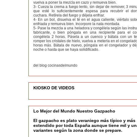
vuelva a poner la mezcla en cazo y remueva bien.
3- Cueza la crema a fuego lento, sin dejar de remover, 3 min
que esté lo suficientemente espesa para recubrir el do
cuchara. Retírela del fuego y déjela enfriar.
4- En un bol, disuelva el té en el agua caliente, viértalo so
enfriada y remueva bien. Incorpore la nata montada.
5- Pase la mezcla a una heladora y congélela según las instr
fabricante, o bien póngala en una recipiente para el c
congélela 2 horas. Pásela a un cuenco y bátala con un t
romper los cristales de hielo, vuelva a meterla en el congelado
horas más. Bátala de nuevo, póngala en el congelador y déj
noche o hasta que se haya solidificado.
del blog cocinasdelmundo
KIOSKO DE VIDEOS
Lo Mejor del Mundo Nuestro Gazpacho
El gazpacho es plato veraniego más típico y más
extendido por toda España aunque tiene mil y un
variantes según la zona donde se prepare.