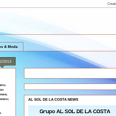
os & Moda
12/2013
ura;
tas
enen,
ausura;
AL SOL DE LA COSTA NEWS
n