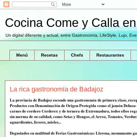
Cocina Come y Calla en 
Un digital diferente y actual, entre Gastronomía, LifeStyle, Lujo, Ev
Menú
Recetas
Chefs
Restaurantes
La rica gastronomía de Badajoz
La provincia de Badajoz esconde una gastronomía de primera clase, exce
Productos con Denominación de Origen Protegida como el jamón Dehesa de 
carnes de cordero Corderex y de ternera de Extremadura, todos ellos rega
sin merma de su calidad, como Setas y Hongos, el Arroz, Tomates, Verdur
aguardientes, licores, mieles...
Degustados en multitud de Ferias Gastronómicas: Llerena, monumento gas