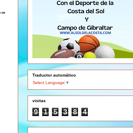
n su
Traductor automático
Select Language
▼
visitas
9
1
5
3
8
4