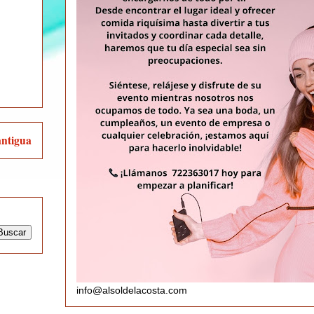
antigua
info@alsoldelacosta.com