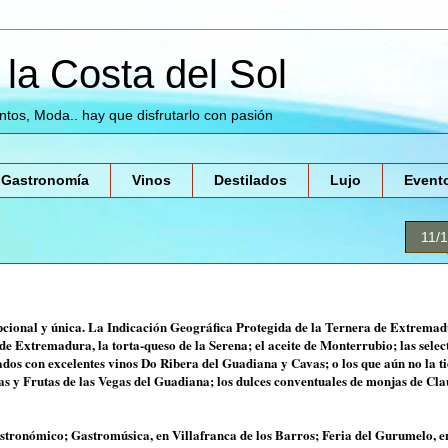
la Costa del Sol
entos, Moda.. hay que disfrutarlo con pasión
Gastronomía
Vinos
Destilados
Lujo
Event
11/
pcional y única. La Indicación Geográfica Protegida de la Ternera de Extremad
Extremadura, la torta-queso de la Serena; el aceite de Monterrubio; las selec
dos con excelentes vinos Do Ribera del Guadiana y Cavas; o los que aún no la ti
as y Frutas de las Vegas del Guadiana; los dulces conventuales de monjas de Cl
tronómico; Gastromúsica, en Villafranca de los Barros; Feria del Gurumelo, e