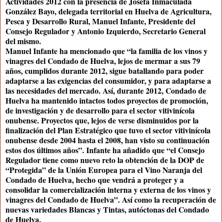
Actividades 2012 con la presencia de Josefa Inmaculada
González Bayo, delegada territorial en Huelva de Agricultura,
Pesca y Desarrollo Rural, Manuel Infante, Presidente del
Consejo Regulador y Antonio Izquierdo, Secretario General
del mismo.
Manuel Infante ha mencionado que “la familia de los vinos y
vinagres del Condado de Huelva, lejos de mermar a sus 79
años, cumplidos durante 2012, sigue batallando para poder
adaptarse a las exigencias del consumidor, y para adaptarse a
las necesidades del mercado. Así, durante 2012, Condado de
Huelva ha mantenido intactos todos proyectos de promoción,
de investigación y de desarrollo para el sector vitivinícola
onubense. Proyectos que, lejos de verse disminuidos por la
finalización del Plan Estratégico que tuvo el sector vitivinícola
onubense desde 2004 hasta el 2008, han visto su continuación
estos dos últimos años”. Infante ha añadido que “el Consejo
Regulador tiene como nuevo reto la obtención de la DOP de
“Protegida” de la Unión Europea para el Vino Naranja del
Condado de Huelva, hecho que vendrá a proteger y a
consolidar la comercialización interna y externa de los vinos y
vinagres del Condado de Huelva”. Así como la recuperación de
nuevas variedades Blancas y Tintas, autóctonas del Condado
de Huelva.