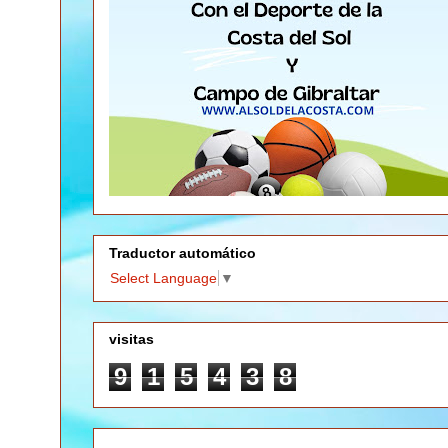
Traductor automático
Select Language
▼
visitas
9
1
5
4
3
8