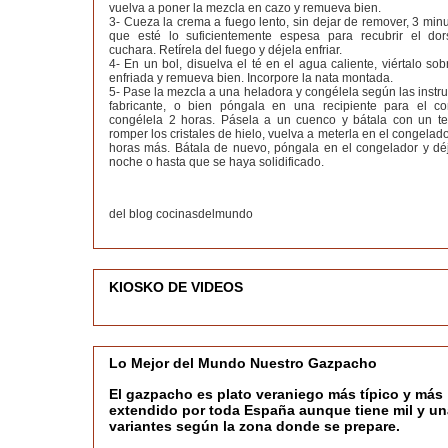
vuelva a poner la mezcla en cazo y remueva bien.
3- Cueza la crema a fuego lento, sin dejar de remover, 3 min
que esté lo suficientemente espesa para recubrir el do
cuchara. Retírela del fuego y déjela enfriar.
4- En un bol, disuelva el té en el agua caliente, viértalo so
enfriada y remueva bien. Incorpore la nata montada.
5- Pase la mezcla a una heladora y congélela según las instr
fabricante, o bien póngala en una recipiente para el c
congélela 2 horas. Pásela a un cuenco y bátala con un t
romper los cristales de hielo, vuelva a meterla en el congelado
horas más. Bátala de nuevo, póngala en el congelador y déj
noche o hasta que se haya solidificado.
del blog cocinasdelmundo
KIOSKO DE VIDEOS
Lo Mejor del Mundo Nuestro Gazpacho
El gazpacho es plato veraniego más típico y más
extendido por toda España aunque tiene mil y un
variantes según la zona donde se prepare.