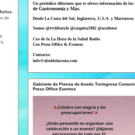
Un periódico diferente que te
ofrece información de los
de Gastronomía y Mas.
 Muñoz
.
es de
Desde La Costa del Sol, Inglaterra, U.S.A. y Marruecos
Somos @rtvlifestyle @cuquita1982 @acedotor
la
Ceo de la La Hora de la Salud Radio
rú,
Ceo
Press Office & Eventos
Contacto:
info@alsoldelacosta.com
Gabinete de Prensa de Acedo Torregrosa Comuni
Press Office Eventos