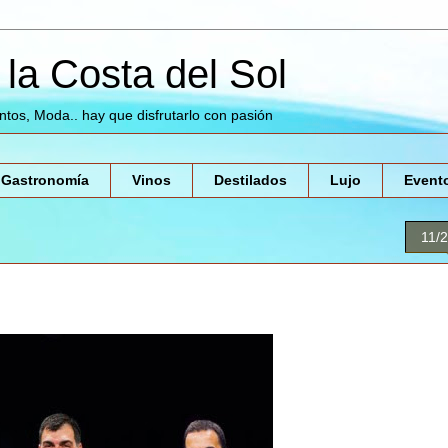
la Costa del Sol
entos, Moda.. hay que disfrutarlo con pasión
Gastronomía
Vinos
Destilados
Lujo
Event
11/