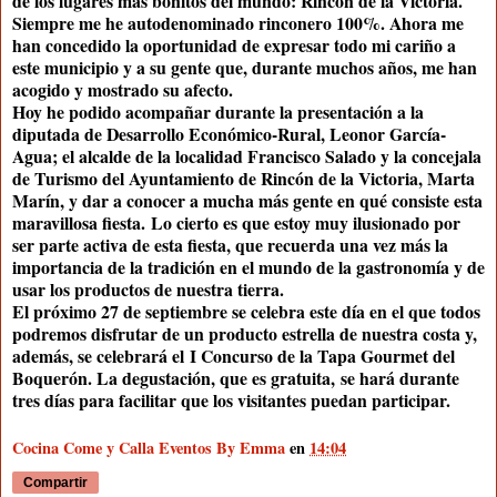
de los lugares más bonitos del mundo: Rincón de la Victoria.
Siempre me he autodenominado
rinconero 100%
. Ahora me
han concedido la oportunidad de expresar todo mi cariño a
este municipio y a su gente que, durante muchos años, me han
acogido y mostrado su afecto.
Hoy he podido acompañar durante la
presentación
a la
diputada de Desarrollo Económico-Rural, Leonor García-
Agua; el alcalde de la localidad Francisco Salado y la concejala
de Turismo del Ayuntamiento de Rincón de la Victoria, Marta
Marín, y dar a conocer a mucha más gente en qué consiste esta
maravillosa fiesta. Lo cierto es que estoy muy ilusionado por
ser parte activa de esta fiesta, que recuerda una vez más la
importancia de la tradición en el mundo de la gastronomía y de
usar los productos de nuestra tierra.
El próximo
27 de septiembre
se celebra este día en el que todos
podremos disfrutar de un producto estrella de nuestra costa y,
además, se celebrará el
I Concurso de la Tapa Gourmet del
Boquerón
. La degustación, que es gratuita, se hará durante
tres días para facilitar que los visitantes puedan participar.
Cocina Come y Calla Eventos By Emma
en
14:04
Compartir