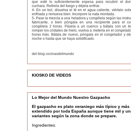
que esté lo suficientemente espesa para recubrir el do
cuchara. Retírela del fuego y déjela enfriar.
4- En un bol, disuelva el té en el agua caliente, viértalo so
enfriada y remueva bien. Incorpore la nata montada.
5- Pase la mezcla a una heladora y congélela según las instr
fabricante, o bien póngala en una recipiente para el c
congélela 2 horas. Pásela a un cuenco y bátala con un t
romper los cristales de hielo, vuelva a meterla en el congelado
horas más. Bátala de nuevo, póngala en el congelador y déj
noche o hasta que se haya solidificado.
del blog cocinasdelmundo
KIOSKO DE VIDEOS
Lo Mejor del Mundo Nuestro Gazpacho
El gazpacho es plato veraniego más típico y más
extendido por toda España aunque tiene mil y un
variantes según la zona donde se prepare.
Ingredientes: