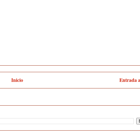
Inicio
Entrada 
:
Enviar comentarios (Atom)