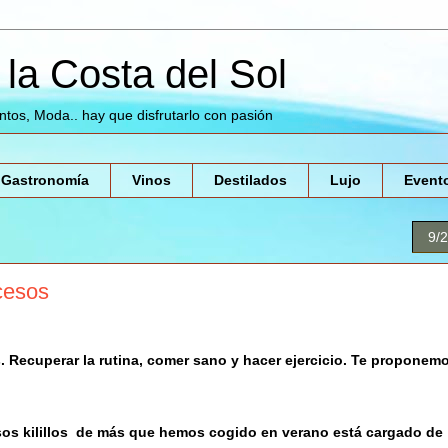
la Costa del Sol
entos, Moda.. hay que disfrutarlo con pasión
Gastronomía
Vinos
Destilados
Lujo
Event
9/
cesos
s. Recuperar la rutina, comer sano y hacer ejercicio. Te proponem
sos kilillos de más que hemos cogido en verano está cargado de