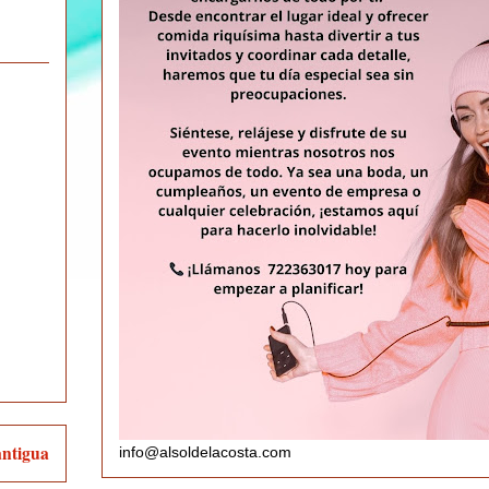
antigua
info@alsoldelacosta.com