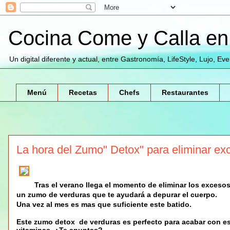
Cocina Come y Calla en 
Un digital diferente y actual, entre Gastronomía, LifeStyle, Lujo, Ev
Menú
Recetas
Chefs
Restaurantes
La hora del Zumo" Detox" para eliminar ex
Tras el verano llega el momento de eliminar los exceso
un
zumo de verduras
que te ayudará a depurar el cuerpo.
Una vez al mes es mas que suficiente este batido.
Este
zumo detox
de verduras es perfecto para acabar con e
vitaminas. ¿Te apuntas?