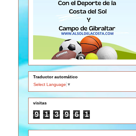
Traductor automático
Select Language
▼
visitas
9
1
3
9
6
1