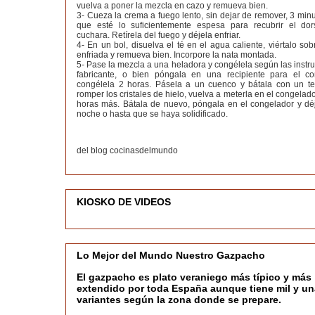
vuelva a poner la mezcla en cazo y remueva bien.
3- Cueza la crema a fuego lento, sin dejar de remover, 3 min
que esté lo suficientemente espesa para recubrir el do
cuchara. Retírela del fuego y déjela enfriar.
4- En un bol, disuelva el té en el agua caliente, viértalo so
enfriada y remueva bien. Incorpore la nata montada.
5- Pase la mezcla a una heladora y congélela según las instr
fabricante, o bien póngala en una recipiente para el c
congélela 2 horas. Pásela a un cuenco y bátala con un t
romper los cristales de hielo, vuelva a meterla en el congelado
horas más. Bátala de nuevo, póngala en el congelador y déj
noche o hasta que se haya solidificado.
del blog cocinasdelmundo
KIOSKO DE VIDEOS
Lo Mejor del Mundo Nuestro Gazpacho
El gazpacho es plato veraniego más típico y más
extendido por toda España aunque tiene mil y un
variantes según la zona donde se prepare.