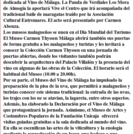
dedicada al Vino de Málaga. La Panda de Verdiales Los Mora
de Almogía la aportará Vive el Centro que irá acompañada del
tradicional baile de maragatas traído por la Asociación
Cultural Entremares. El acto será presentado por Carmen
Abenza.
Los museos malagueños se unen en el Día Mundial del Turismo
El Museo Carmen Thyssen Málaga abrirá también sus puertas
de forma gratuita a los malagueños y turistas y les invitará a
conocer la Colección Carmen Thyssen en una jornada de
puertas abiertas, donde los visitantes también podrán
descubrir la arquitectura del Palacio Villalón y la presencia del
vino en algunas de las obras de la Colección. El horario será el
habitual del Museo (10.00 a 20.00h).
Por su parte, el Museo del Vino de Málaga ha impulsado la
preparación de la pisa de la uva, que permitirá a malagueños y
turistas conocer este sistema tradicional: la entrada de las uvas,
los trajes con los ue se atavían, la lagareta, entre otros aspectos.
Además, ha elaborado la Declaración por el Vino de Málaga
que protagonizará la jornada. Asimismo, el Museo de Artes y
Costumbres Populares de la Fundación Unicaja ofrecerá
visitas guiadas gratuitas a la sala dedicada al mundo del vino.
En ella se escenifican las artes de la viticultura y la enología
mediante la reproducción de un lagar, una bodega y una