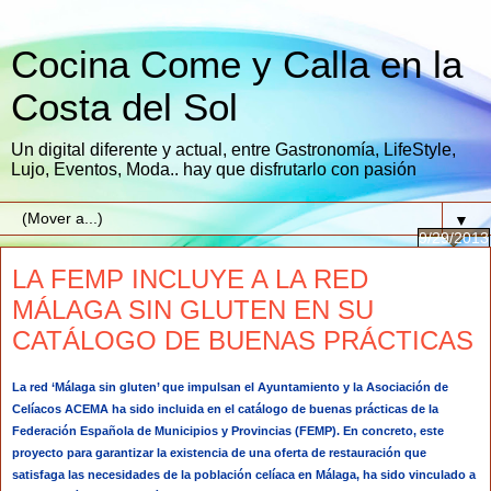
Cocina Come y Calla en la
Costa del Sol
Un digital diferente y actual, entre Gastronomía, LifeStyle,
Lujo, Eventos, Moda.. hay que disfrutarlo con pasión
▼
9/29/2013
LA FEMP INCLUYE A LA RED
MÁLAGA SIN GLUTEN EN SU
CATÁLOGO DE BUENAS PRÁCTICAS
La red ‘Málaga sin gluten’ que impulsan el Ayuntamiento y la Asociación de
Celíacos ACEMA ha sido incluida en el catálogo de buenas prácticas de la
Federación Española de Municipios y Provincias (FEMP). En concreto, este
proyecto para garantizar la existencia de una oferta de restauración que
satisfaga las necesidades de la población celíaca en Málaga, ha sido vinculado a