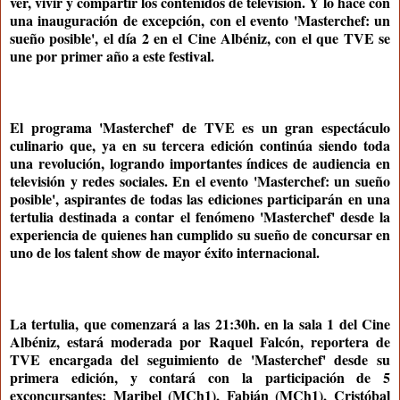
ver, vivir y compartir los contenidos de televisión. Y lo hace con
una inauguración de excepción, con el evento
'Masterchef: un
sueño posible'
, el
día 2
en el
Cine Albéniz
, con el que
TVE
se
une por primer año a este festival.
El programa 'Masterchef' de TVE es un gran espectáculo
culinario que, ya en su tercera edición continúa siendo toda
una revolución, logrando importantes índices de audiencia en
televisión y redes sociales. En el evento 'Masterchef: un sueño
posible', aspirantes de todas las ediciones participarán en una
tertulia destinada a contar el fenómeno 'Masterchef' desde la
experiencia de quienes han cumplido su sueño de concursar en
uno de los talent show de mayor éxito internacional.
La tertulia, que comenzará a las 21:30h. en la sala 1 del Cine
Albéniz, estará moderada por Raquel Falcón, reportera de
TVE encargada del seguimiento de 'Masterchef' desde su
primera edición, y contará con la participación de 5
exconcursantes: Maribel (MCh1), Fabián (MCh1), Cristóbal