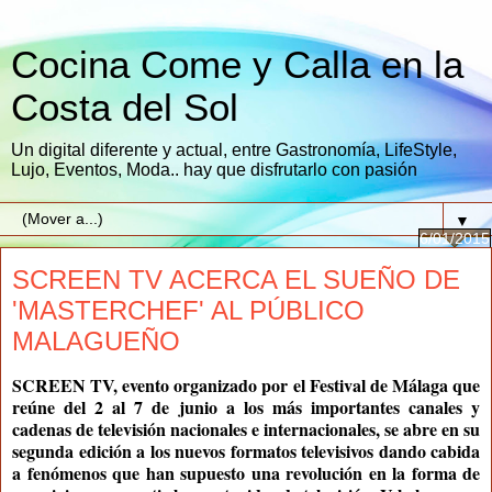
Cocina Come y Calla en la
Costa del Sol
Un digital diferente y actual, entre Gastronomía, LifeStyle,
Lujo, Eventos, Moda.. hay que disfrutarlo con pasión
▼
6/01/2015
SCREEN TV ACERCA EL SUEÑO DE
'MASTERCHEF' AL PÚBLICO
MALAGUEÑO
SCREEN TV
, evento organizado por el
Festival de Málaga
que
reúne del 2 al 7 de junio a los más importantes canales y
cadenas de televisión nacionales e internacionales, se abre en su
segunda edición a los nuevos formatos televisivos dando cabida
a fenómenos que han supuesto una revolución en la forma de