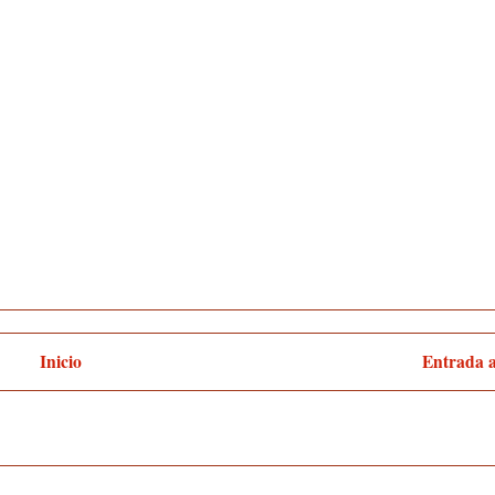
Inicio
Entrada 
:
Enviar comentarios (Atom)