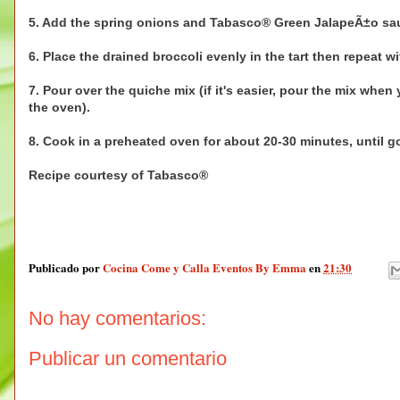
5. Add the spring onions and Tabasco® Green JalapeÃ±o sa
6. Place the drained broccoli evenly in the tart then repeat wit
7. Pour over the quiche mix (if it's easier, pour the mix when
the oven).
8. Cook in a preheated oven for about 20-30 minutes, until 
Recipe courtesy of Tabasco®
Publicado por
Cocina Come y Calla Eventos By Emma
en
21:30
No hay comentarios:
Publicar un comentario