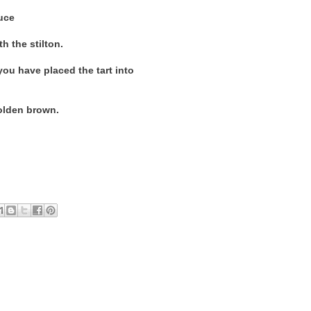
uce
h the stilton.
 you have placed the tart into
golden brown.