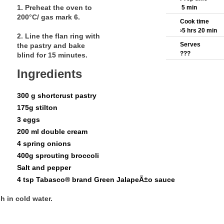
1. Preheat the oven to
5 min
200°C/ gas mark 6.
Cook time
›5 hrs 20 min
2. Line the flan ring with
Serves
the pastry and bake
???
blind for 15 minutes.
Ingredients
300 g shortcrust pastry
175g stilton
3 eggs
200 ml double cream
4 spring onions
400g sprouting broccoli
Salt and pepper
4 tsp Tabasco® brand Green JalapeÃ±o sauce
h in cold water.