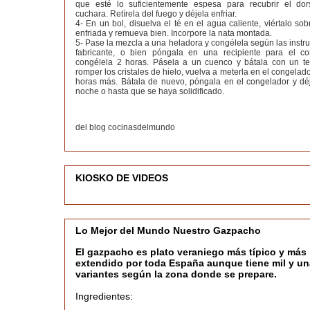
que esté lo suficientemente espesa para recubrir el do
cuchara. Retírela del fuego y déjela enfriar.
4- En un bol, disuelva el té en el agua caliente, viértalo so
enfriada y remueva bien. Incorpore la nata montada.
5- Pase la mezcla a una heladora y congélela según las instr
fabricante, o bien póngala en una recipiente para el c
congélela 2 horas. Pásela a un cuenco y bátala con un t
romper los cristales de hielo, vuelva a meterla en el congelado
horas más. Bátala de nuevo, póngala en el congelador y déj
noche o hasta que se haya solidificado.
del blog cocinasdelmundo
KIOSKO DE VIDEOS
Lo Mejor del Mundo Nuestro Gazpacho
El gazpacho es plato veraniego más típico y más
extendido por toda España aunque tiene mil y un
variantes según la zona donde se prepare.
Ingredientes: