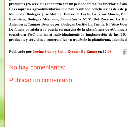
productos y/o servicios en internet en un periodo inicial no inferior a 5 añ
Las empresas agroalimentarias que han resultado beneficiarias de este
Molienda, Bodegas José Molina, Dulces de Leche La Gran Abuela, Bod
Bravoliva, Bodegas Alikindoy, Frutos Secos Nª Sª. Del Rosario, La Hue
Antequera, Campos Benamayor, Bodegas Cortijo La Fuente, El Ático Gourmet
De forma paralela a la puesta en marcha de la plataforma de eCommerce 
consultora PwC analizará individualmente la implantación de las TIC
productos y servicios a comercializar a través de la plataforma, además d
Publicado por
Cocina Come y Calla Eventos By Emma
en
12:08
No hay comentarios:
Publicar un comentario