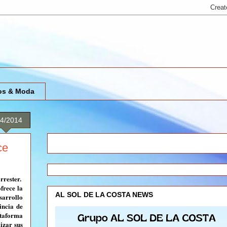
os & Moda
04/2014
ce
rrester.
frece la
AL SOL DE LA COSTA NEWS
sarrollo
incia de
ataforma
izar sus