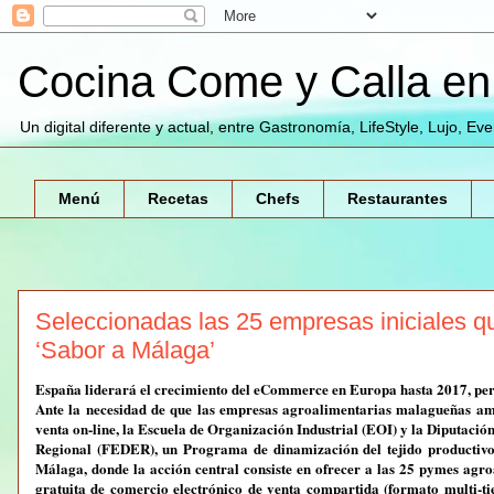
Cocina Come y Calla en 
Un digital diferente y actual, entre Gastronomía, LifeStyle, Lujo, Ev
Menú
Recetas
Chefs
Restaurantes
Seleccionadas las 25 empresas iniciales q
‘Sabor a Málaga’
España liderará el crecimiento del eCommerce en Europa hasta 2017, peri
Ante la necesidad de que las empresas agroalimentarias malagueñas ampl
venta on-line, la Escuela de Organización Industrial (EOI) y la Diputaci
Regional (FEDER), un Programa de dinamización del tejido productivo 
Málaga, donde la acción central consiste en ofrecer a las 25 pymes agr
gratuita de comercio electrónico de venta compartida (formato multi-ti