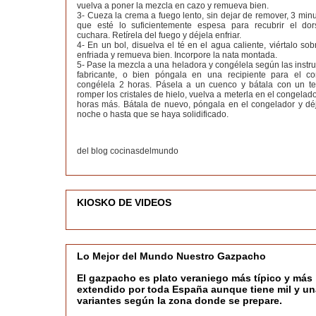
vuelva a poner la mezcla en cazo y remueva bien.
3- Cueza la crema a fuego lento, sin dejar de remover, 3 min
que esté lo suficientemente espesa para recubrir el do
cuchara. Retírela del fuego y déjela enfriar.
4- En un bol, disuelva el té en el agua caliente, viértalo so
enfriada y remueva bien. Incorpore la nata montada.
5- Pase la mezcla a una heladora y congélela según las instr
fabricante, o bien póngala en una recipiente para el c
congélela 2 horas. Pásela a un cuenco y bátala con un t
romper los cristales de hielo, vuelva a meterla en el congelado
horas más. Bátala de nuevo, póngala en el congelador y déj
noche o hasta que se haya solidificado.
del blog cocinasdelmundo
KIOSKO DE VIDEOS
Lo Mejor del Mundo Nuestro Gazpacho
El gazpacho es plato veraniego más típico y más
extendido por toda España aunque tiene mil y un
variantes según la zona donde se prepare.