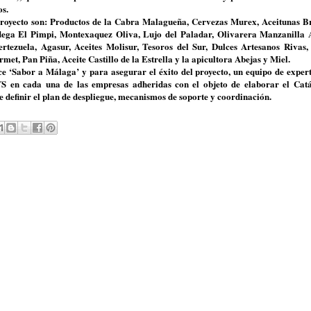
os.
 proyecto son: Productos de la Cabra Malagueña, Cervezas Murex, Aceitunas B
ega El Pimpi, Montexaquez Oliva, Lujo del Paladar, Olivarera Manzanilla 
rtezuela, Agasur, Aceites Molisur, Tesoros del Sur, Dulces Artesanos Rivas,
, Pan Piña, Aceite Castillo de la Estrella y la apicultora Abejas y Miel.
‘Sabor a Málaga’ y para asegurar el éxito del proyecto, un equipo de expert
´S en cada una de las empresas adheridas con el objeto de elaborar el Cat
e definir el plan de despliegue, mecanismos de soporte y coordinación.