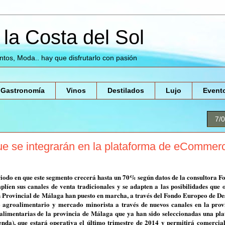
la Costa del Sol
entos, Moda.. hay que disfrutarlo con pasión
Gastronomía
Vinos
Destilados
Lujo
Event
7/
ue se integrarán en la plataforma de eCommer
odo en que este segmento crecerá hasta un 70% según datos de la consultora Fo
íen sus canales de venta tradicionales y se adapten a las posibilidades que o
ón Provincial de Málaga han puesto en marcha, a través del Fondo Europeo de De
agroalimentario y mercado minorista a través de nuevos canales en la prov
oalimentarias de la provincia de Málaga que ya han sido seleccionadas una pl
enda), que estará operativa el último trimestre de 2014 y permitirá comercial