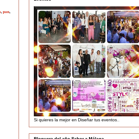
a
,
pan
,
Si quieres la mejor en Diseñar tus eventos..
Bloguera del año Sabor a Málaga