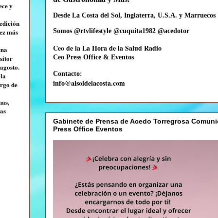
ece y
Desde La Costa del Sol, Inglaterra, U.S.A. y Marruecos
 edición
vez más
Somos @rtvlifestyle @cuquita1982 @acedotor
Ceo de la La Hora de la Salud Radio
una
sitor
Ceo
Press Office & Eventos
agosto.
Contacto:
 la
info@alsoldelacosta.com
argo de
nas,
las
Gabinete de Prensa de Acedo Torregrosa Comuni
Press Office Eventos