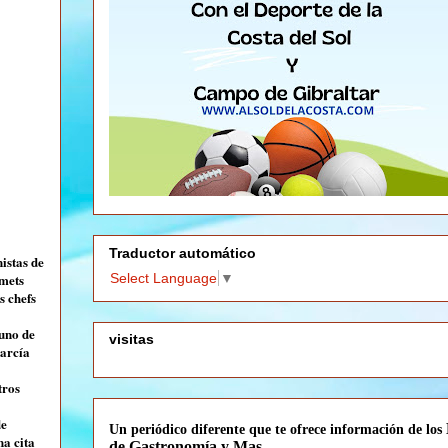
Traductor automático
istas de
rmets
Select Language
▼
s chefs
uno de
visitas
García
tros
de
Un periódico diferente que te
ofrece información de los
na cita
de Gastronomía y Mas.