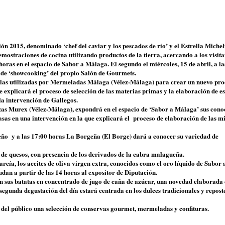
ón 2015, denominado ‘chef del caviar y los pescados de río’ y el Estrella Michel
ostraciones de cocina utilizando productos de la tierra, acercando a los visita
oras en el espacio de Sabor a Málaga. El segundo el miércoles, 15 de abril, a la
o de ‘showcooking’ del propio Salón de Gourmets.
o las utilizadas por Mermeladas Málaga (Vélez-Málaga) para crear un nuevo pr
 explicará el proceso de selección de las materias primas y la elaboración de es
la intervención de Gallegos.
zas Murex (Vélez-Málaga), expondrá en el espacio de ‘Sabor a Málaga’ sus cono
asas en una intervención en la que explicará el proceso de elaboración de las m
ueño y a las 17:00 horas La Borgeña (El Borge) dará a conocer su variedad de
 de quesos, con presencia de los derivados de la cabra malagueña.
rcía, los aceites de oliva virgen extra, conocidos como el oro líquido de Sabor 
dan a partir de las 14 horas al expositor de Diputación.
on sus batatas en concentrado de jugo de caña de azúcar, una novedad elaborada
segunda degustación del día estará centrada en los dulces tradicionales y repost
n del público una selección de conservas gourmet, mermeladas y confituras.