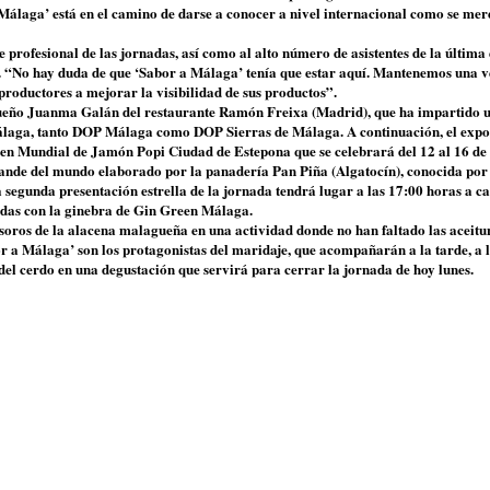
Málaga’ está en el camino de darse a conocer a nivel internacional como se mer
 profesional de las jornadas, así como al alto número de asistentes de la última
as. “No hay duda de que ‘Sabor a Málaga’ tenía que estar aquí. Mantenemos una 
productores a mejorar la visibilidad de sus productos”.
gueño Juanma Galán del restaurante Ramón Freixa (Madrid), que ha impartido 
e Málaga, tanto DOP Málaga como DOP Sierras de Málaga. A continuación, el expo
men Mundial de Jamón Popi Ciudad de Estepona que se celebrará del 12 al 16 de 
rande del mundo elaborado por la panadería Pan Piña (Algatocín), conocida por
 segunda presentación estrella de la jornada tendrá lugar a las 17:00 horas a c
adas con la ginebra de Gin Green Málaga.
tesoros de la alacena malagueña en una actividad donde no han faltado las aceitu
or a Málaga’ son los protagonistas del maridaje, que acompañarán a la tarde, a 
del cerdo en una degustación que servirá para cerrar la jornada de hoy lunes.