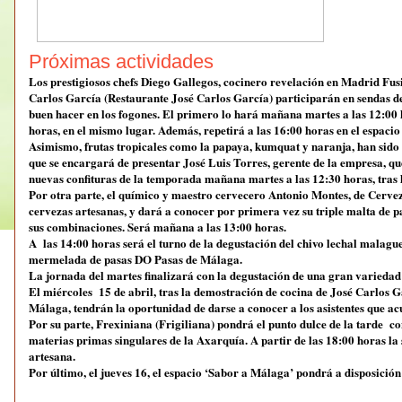
Próximas actividades
Los prestigiosos chefs Diego Gallegos, cocinero revelación en Madrid Fusi
Carlos García (Restaurante José Carlos García) participarán en sendas dem
buen hacer en los fogones. El primero lo hará mañana martes a las 12:00 h
horas, en el mismo lugar. Además, repetirá a las 16:00 horas en el espaci
Asimismo, frutas tropicales como la papaya, kumquat y naranja, han sid
que se encargará de presentar José Luis Torres, gerente de la empresa, que
nuevas confituras de la temporada mañana martes a las 12:30 horas, tras 
Por otra parte, el químico y maestro cervecero Antonio Montes, de Cerve
cervezas artesanas, y dará a conocer por primera vez su triple malta de p
sus combinaciones. Será mañana a las 13:00 horas.
A las 14:00 horas será el turno de la degustación del chivo lechal malag
mermelada de pasas DO Pasas de Málaga.
La jornada del martes finalizará con la degustación de una gran variedad
El miércoles 15 de abril, tras la demostración de cocina de José Carlos Ga
Málaga, tendrán la oportunidad de darse a conocer a los asistentes que acu
Por su parte, Frexiniana (Frigiliana) pondrá el punto dulce de la tarde c
materias primas singulares de la Axarquía. A partir de las 18:00 horas la 
artesana.
Por último, el jueves 16, el espacio ‘Sabor a Málaga’ pondrá a disposició