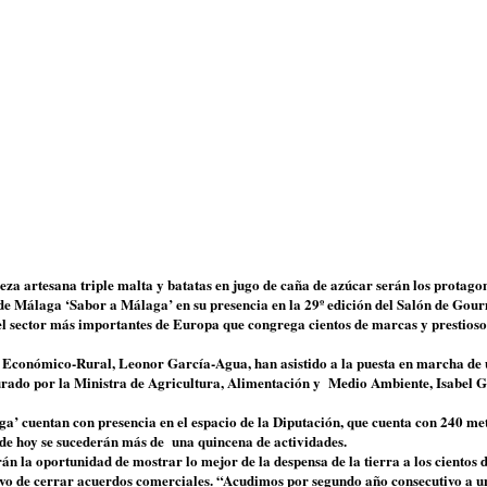
a artesana triple malta y batatas en jugo de caña de azúcar serán los protagon
de Málaga ‘Sabor a Málaga’ en su presencia en la 29º edición del Salón de Gou
l sector más importantes de Europa que congrega cientos de marcas y prestioso
o Económico-Rural, Leonor García-Agua, han asistido a la puesta en marcha de 
urado por la Ministra de Agricultura, Alimentación y Medio Ambiente, Isabel 
’ cuentan con presencia en el espacio de la Diputación, que cuenta con 240 me
esde hoy se sucederán más de una quincena de actividades.
rán la oportunidad de mostrar lo mejor de la despensa de la tierra a los cientos 
ivo de cerrar acuerdos comerciales. “Acudimos por segundo año consecutivo a u