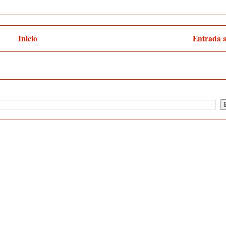
Inicio
Entrada 
:
Enviar comentarios (Atom)