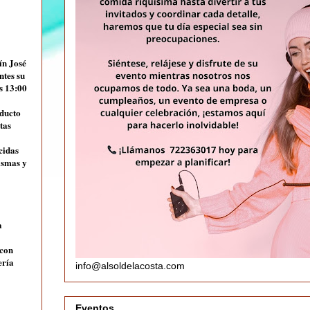
ín José
ntes su
s 13:00
oducto
tas
cidas
ismas y
a
 con
ería
info@alsoldelacosta.com
Eventos