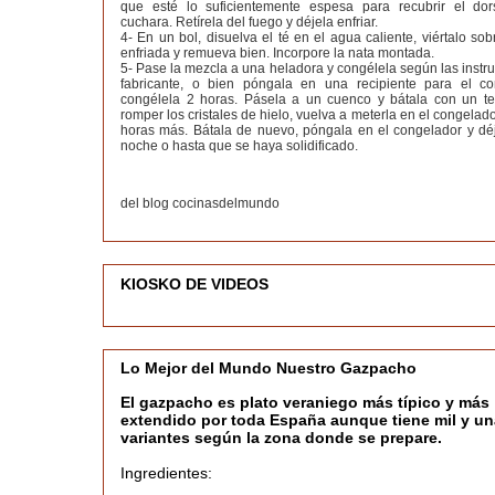
que esté lo suficientemente espesa para recubrir el do
cuchara. Retírela del fuego y déjela enfriar.
4- En un bol, disuelva el té en el agua caliente, viértalo so
enfriada y remueva bien. Incorpore la nata montada.
5- Pase la mezcla a una heladora y congélela según las instr
fabricante, o bien póngala en una recipiente para el c
congélela 2 horas. Pásela a un cuenco y bátala con un t
romper los cristales de hielo, vuelva a meterla en el congelado
horas más. Bátala de nuevo, póngala en el congelador y déj
noche o hasta que se haya solidificado.
del blog cocinasdelmundo
KIOSKO DE VIDEOS
Lo Mejor del Mundo Nuestro Gazpacho
El gazpacho es plato veraniego más típico y más
extendido por toda España aunque tiene mil y un
variantes según la zona donde se prepare.
Ingredientes: