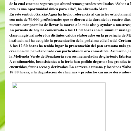
de la cual estamos seguros que obtendremos grandes resultados. ‘Sabor a 
esta es una oportunidad única para ello”, ha afirmado Mata.
En este sentido, García-Agua ha hecho referencia al carácter estrictamente
con más de 79.000 profesionales que se dieron cita durante los cuatro dí
nuestro compromiso de llevar la marca a lo más alto y ayudar a nuestros 
La jornada de hoy ha comenzado a las 11:30 horas con el sumiller mala
clase magistral sobre los distintos caldos elaborados en la provincia d
institucional ha acogido la presentación de la próxima edición del Certa
A las 12:30 horas ha tenido lugar la presentación del pan artesano más g
creación del pan elaborado con partículas de oro comestible. Asimismo, la
la Molienda Verde de Benalauría con sus mermeladas de gin-tonic fabric
A continuación, los asistentes a la feria han podido degustar los grandes 
encurtidos, frutos secos y derivados. La cerveza artesana y los vinos ‘Sab
18:00 horas, a la degustación de chacinas y productos cárnicos derivados 