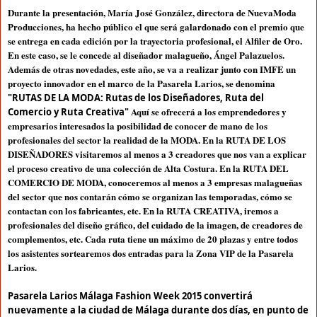
Durante la presentación, María José González, directora de NuevaModa
Producciones, ha hecho público el que será galardonado con el premio que
se entrega en cada edición por la trayectoria profesional, el Alfiler de Oro.
En este caso, se le concede al diseñador malagueño, Ángel Palazuelos.
Además de otras novedades, este año, se va a realizar junto con IMFE un
proyecto innovador en el marco de la Pasarela Larios, se denomina
"RUTAS DE LA MODA: Rutas de los Diseñadores, Ruta del
Aquí se ofrecerá a los emprendedores y
Comercio y Ruta Creativa"
empresarios interesados la posibilidad de conocer de mano de los
profesionales del sector la realidad de la MODA. En la RUTA DE LOS
DISEÑADORES visitaremos al menos a 3 creadores que nos van a explicar
el proceso creativo de una colección de Alta Costura. En la RUTA DEL
COMERCIO DE MODA, conoceremos al menos a 3 empresas malagueñas
del sector que nos contarán cómo se organizan las temporadas, cómo se
contactan con los fabricantes, etc. En la RUTA CREATIVA, iremos a
profesionales del diseño gráfico, del cuidado de la imagen, de creadores de
complementos, etc. Cada ruta tiene un máximo de 20 plazas y entre todos
los asistentes sortearemos dos entradas para la Zona VIP de la Pasarela
Larios.
Pasarela Larios Málaga Fashion Week 2015 convertirá
nuevamente a la ciudad de Málaga durante dos días, en punto de