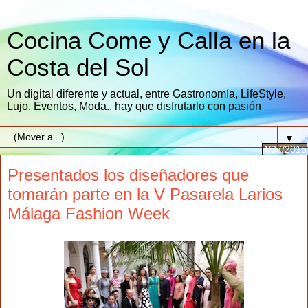
Cocina Come y Calla en la
Costa del Sol
Un digital diferente y actual, entre Gastronomía, LifeStyle,
Lujo, Eventos, Moda.. hay que disfrutarlo con pasión
▼
4/07/2015
Presentados los diseñadores que
tomarán parte en la V Pasarela Larios
Málaga Fashion Week