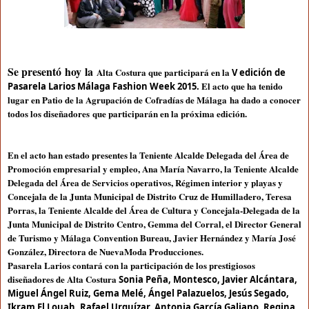
Se presentó hoy la
Alta Costura que participará en la
V edición de
El acto que ha tenido
Pasarela Larios Málaga Fashion Week 2015.
lugar en Patio de la Agrupación de Cofradías de Málaga ha dado a conocer
todos los diseñadores que participarán en la próxima edición.
En el acto han estado presentes la Teniente Alcalde Delegada del Área de
Promoción empresarial y empleo, Ana María Navarro, la Teniente Alcalde
Delegada del Área de Servicios operativos, Régimen interior y playas y
Concejala de la Junta Municipal de Distrito Cruz de Humilladero, Teresa
Porras, la Teniente Alcalde del Área de Cultura y Concejala-Delegada de la
Junta Municipal de Distrito Centro, Gemma del Corral, el Director General
de Turismo y Málaga Convention Bureau, Javier Hernández y María José
González, Directora de NuevaModa Producciones.
Pasarela Larios contará con la participación de los prestigiosos
diseñadores de Alta Costura
Sonia Peña, Montesco, Javier Alcántara,
Miguel Ángel Ruiz, Gema Melé, Ángel Palazuelos, Jesús Segado,
Ikram El Louah, Rafael Urquízar, Antonia García Galiano, Regina