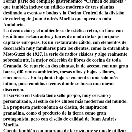
Forma parte del complejo gastronómico
“Carmen de Isabela”
que también incluye un edificio moderno de tres plantas
destinado a eventos y bodas y la Cocina Central de la división
de catering de Juan Andrés Morilla que opera en toda
Andalucía.
La decoración y el ambiente es de
estética retro
, en línea con
los últimos restaurantes y bares de moda de las principales
capitales europeas. Es un restaurante cálido, con elementos de
decoración muy familiares para los clientes, como la entrañable
MotoGuzzi de 1927, la serie de radios clásicas y algo realmente
sobresaliente, la
mejor colección de libros de cocina de toda
Granada
. Se reparte en dos plantas, la de acceso, con una gran
barra, diferentes ambientes, mesas altas y bajas, sillones,
rinconeras… En la planta baja se encuentra una sala más
íntima, para comidas o cenas donde se busca una mayor
discreción.
El servicio en Isabela tiene sello propio, muy cercano y
personalizado, al estilo de los clubes más modernos del mundo.
La
propuesta gastronómica
es clásica, de
inspiración
granadina
, como el
producto de la tierra
como gran
protagonista, pero con el sello de calidad de Juan Andrés
Morilla.
Cuenta también con una zona de terraza que se puede utilizar