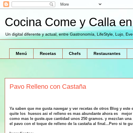
Cocina Come y Calla en 
Un digital diferente y actual, entre Gastronomía, LifeStyle, Lujo, Ev
Menú
Recetas
Chefs
Restaurantes
Pavo Relleno con Castaña
Ya saben que me gusta navegar y ver recetas de otros Blog y este 
quite los huesos asi el relleno es mas abundante ahora es mejor
como mas le guste.que cantidad unos 250 gramos. y mezclan una par
el pavo con el toque de relleno de la castaña al final...Pero si te 