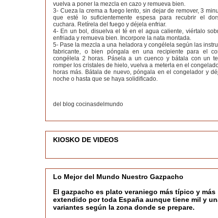
vuelva a poner la mezcla en cazo y remueva bien.
3- Cueza la crema a fuego lento, sin dejar de remover, 3 min
que esté lo suficientemente espesa para recubrir el do
cuchara. Retírela del fuego y déjela enfriar.
4- En un bol, disuelva el té en el agua caliente, viértalo so
enfriada y remueva bien. Incorpore la nata montada.
5- Pase la mezcla a una heladora y congélela según las instr
fabricante, o bien póngala en una recipiente para el c
congélela 2 horas. Pásela a un cuenco y bátala con un t
romper los cristales de hielo, vuelva a meterla en el congelado
horas más. Bátala de nuevo, póngala en el congelador y déj
noche o hasta que se haya solidificado.
del blog cocinasdelmundo
KIOSKO DE VIDEOS
Lo Mejor del Mundo Nuestro Gazpacho
El gazpacho es plato veraniego más típico y más
extendido por toda España aunque tiene mil y un
variantes según la zona donde se prepare.