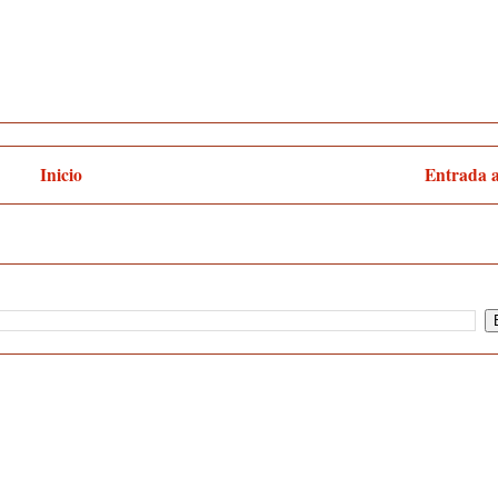
Inicio
Entrada 
:
Enviar comentarios (Atom)