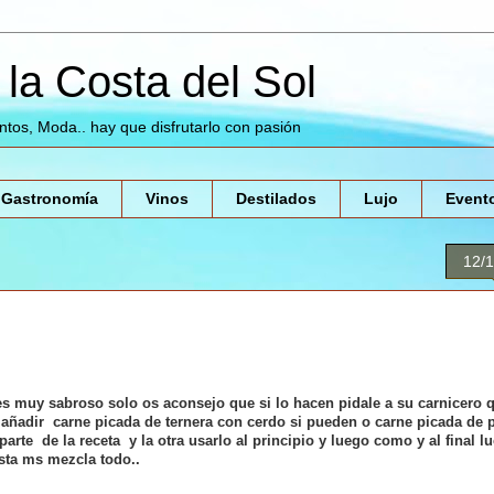
la Costa del Sol
entos, Moda.. hay que disfrutarlo con pasión
Gastronomía
Vinos
Destilados
Lujo
Event
12/
es muy sabroso solo os aconsejo que si lo hacen pidale a su carnicero q
 añadir carne picada
de ternera con cerdo si pueden o carne picada de 
te de la receta y la otra usarlo al principio y luego como y al final l
gusta ms mezcla todo..