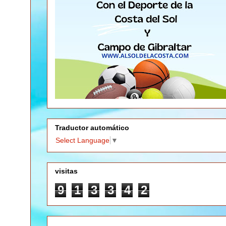
Traductor automático
Select Language
▼
visitas
9
1
3
3
4
2