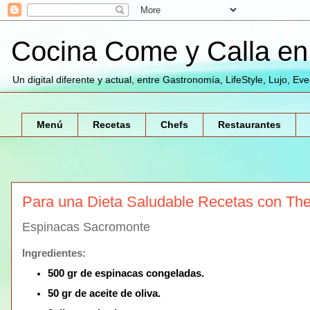
Cocina Come y Calla en 
Un digital diferente y actual, entre Gastronomía, LifeStyle, Lujo, Ev
Menú
Recetas
Chefs
Restaurantes
Para una Dieta Saludable Recetas con Th
Espinacas Sacromonte
Ingredientes:
500 gr de espinacas congeladas.
50 gr de aceite de oliva.