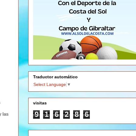
Traductor automático
Select Language
▼
a
visitas
9
1
6
2
8
6
y las