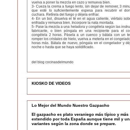
vuelva a poner la mezcla en cazo y remueva bien.
3- Cueza la crema a fuego lento, sin dejar de remover, 3 min
que esté lo suficientemente espesa para recubrir el do
cuchara. Retírela del fuego y déjela enfriar.
4- En un bol, disuelva el té en el agua caliente, viértalo so
enfriada y remueva bien. Incorpore la nata montada.
5- Pase la mezcla a una heladora y congélela según las instr
fabricante, o bien póngala en una recipiente para el c
congélela 2 horas. Pásela a un cuenco y bátala con un t
romper los cristales de hielo, vuelva a meterla en el congelado
horas más. Bátala de nuevo, póngala en el congelador y déj
noche o hasta que se haya solidificado.
del blog cocinasdelmundo
KIOSKO DE VIDEOS
Lo Mejor del Mundo Nuestro Gazpacho
El gazpacho es plato veraniego más típico y más
extendido por toda España aunque tiene mil y un
variantes según la zona donde se prepare.